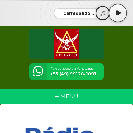
Carregando...
Fale conosco via Whatsapp:
+55 (49) 99128-1891
MENU